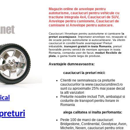
Magazin online de anvelope pentru
autoturisme, cauciucuri pentru vehicule cu
tractiune integrala 4x4, Cauciucuri de SUV,
Anvelope pentru camionete, Cauciucuri de
camioane si Anvelope pentru autocare.
Cauciucuri / Anvelope pentru autoturisme si camioane
la
preturi avantajoase
. Importator anvelope noi, resapate si
de ocazie pentru autoturisme si autocamioane. Va oferim
cauciucuri in conditii foarte avantajoase! Preturi
imbatabile,
transport gratuit in toata Romania
, preturi
favorabile pentru servicii de montare aproape in toata
Romania, comanda usor de facut,
moduri flexibile de
plata
, o gama foarte larga de produse.
Avantajele dumneavoastra:
cauciucuri la preturi mici:
Clientii ne semnaleaza ca preturile
cauciucurilor la www.cauciucuridirect.ro
sunt cu aproximativ 25% mai joase decat
la alti vanzatori
Preturile noastre includ TVA, ambalajul si
ical
costurile de transport pentru livrare in
Romania
preturi
alega calitatea si inalta perfomanta:
Peste 100 de marci de cauciucuri:
Bridgestone, Continental, Goodyear, Avon,
Michelin, Nexen, cauciucuri pentru orice