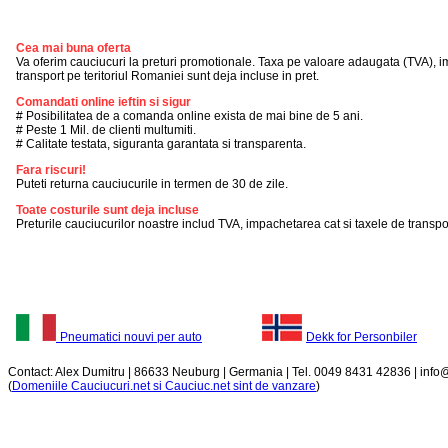
Cea mai buna oferta
Va oferim cauciucuri la preturi promotionale. Taxa pe valoare adaugata (TVA), i
transport pe teritoriul Romaniei sunt deja incluse in pret.
Comandati online ieftin si sigur
# Posibilitatea de a comanda online exista de mai bine de 5 ani.
# Peste 1 Mil. de clienti multumiti.
# Calitate testata, siguranta garantata si transparenta.
Fara riscuri!
Puteti returna cauciucurile in termen de 30 de zile.
Toate costurile sunt deja incluse
Preturile cauciucurilor noastre includ TVA, impachetarea cat si taxele de transpor
Pneumatici nouvi per auto
Dekk for Personbiler
Contact: Alex Dumitru | 86633 Neuburg | Germania | Tel. 0049 8431 42836 | inf
(
Domeniile Cauciucuri.net si Cauciuc.net sint de vanzare
)