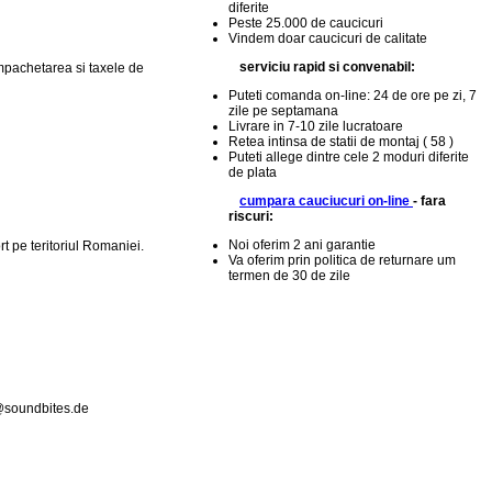
diferite
Peste 25.000 de caucicuri
Vindem doar caucicuri de calitate
serviciu rapid si convenabil:
mpachetarea si taxele de
Puteti comanda on-line: 24 de ore pe zi, 7
zile pe septamana
Livrare in 7-10 zile lucratoare
Retea intinsa de statii de montaj ( 58
)
Puteti allege dintre cele 2 moduri diferite
de plata
cumpara cauciucuri on-line
- fara
riscuri:
Noi oferim 2 ani garantie
t pe teritoriul Romaniei.
Va oferim prin politica de returnare um
termen de 30 de zile
o@soundbites.de